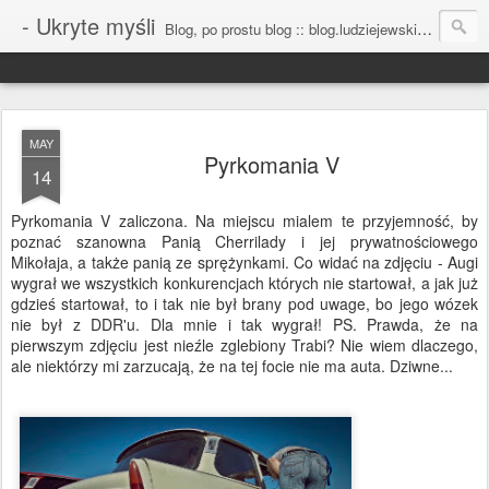
- Ukryte myśli
Blog, po prostu blog :: blog.ludziejewski.com
MAY
Pyrkomania V
14
Pyrkomania V zaliczona. Na miejscu mialem te przyjemność, by
poznać szanowna Panią Cherrilady i jej prywatnościowego
Mikołaja, a także panią ze sprężynkami. Co widać na zdjęciu - Augi
wygrał we wszystkich konkurencjach których nie startował, a jak już
gdzieś startował, to i tak nie był brany pod uwage, bo jego wózek
nie był z DDR'u. Dla mnie i tak wygrał! PS. Prawda, że na
pierwszym zdjęciu jest nieźle zglebiony Trabi? Nie wiem dlaczego,
ale niektórzy mi zarzucają, że na tej focie nie ma auta. Dziwne...