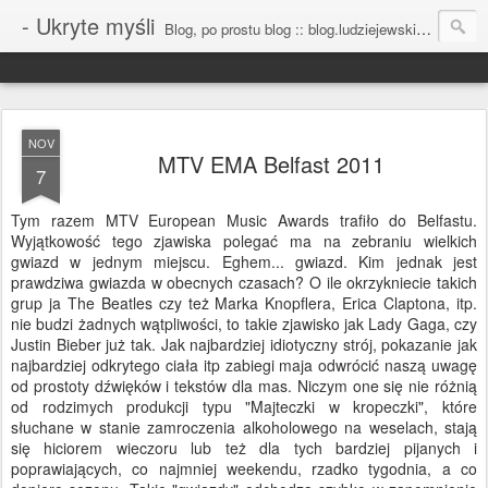
- Ukryte myśli
Blog, po prostu blog :: blog.ludziejewski.com
NOV
MTV EMA Belfast 2011
7
Tym razem MTV European Music Awards trafiło do Belfastu.
Wyjątkowość tego zjawiska polegać ma na zebraniu wielkich
gwiazd w jednym miejscu. Eghem... gwiazd. Kim jednak jest
prawdziwa gwiazda w obecnych czasach? O ile okrzykniecie takich
grup ja The Beatles czy też Marka Knopflera, Erica Claptona, itp.
nie budzi żadnych wątpliwości, to takie zjawisko jak Lady Gaga, czy
Justin Bieber już tak. Jak najbardziej idiotyczny strój, pokazanie jak
najbardziej odkrytego ciała itp zabiegi maja odwrócić naszą uwagę
od prostoty dźwięków i tekstów dla mas. Niczym one się nie różnią
od rodzimych produkcji typu "Majteczki w kropeczki", które
słuchane w stanie zamroczenia alkoholowego na weselach, stają
się hiciorem wieczoru lub też dla tych bardziej pijanych i
poprawiających, co najmniej weekendu, rzadko tygodnia, a co