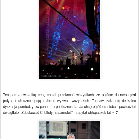
Ten pan za wszelką cenę chciał przekonać wszystkich, że pójście do nieba jest
jedyna i słuszna opcją i Jezus wyzwoli wszystkich. Tu nawiązała się delikatna
dyskusja pomiędzy ów panem, a publicznością. Ja chcę pójść do nieba - powiedział
ów agitator. Zabukować Ci bilety na samolot? - zapytał chłopaczek lat ~17.