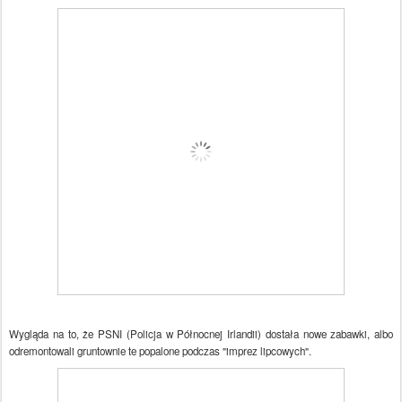
Wygląda na to, że PSNI (Policja w Północnej Irlandii) dostała nowe zabawki, albo
odremontowali gruntownie te popalone podczas "imprez lipcowych".