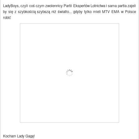
LadyBoys, czyli coś czym zwolennicy Partii Ekspertów Lotnictwa i sama partia zajeli
by się z szybkością szybszą niż światło... gdyby tylko mieli MTV EMA w Polsce
robić
Kocham Lady Gagę!