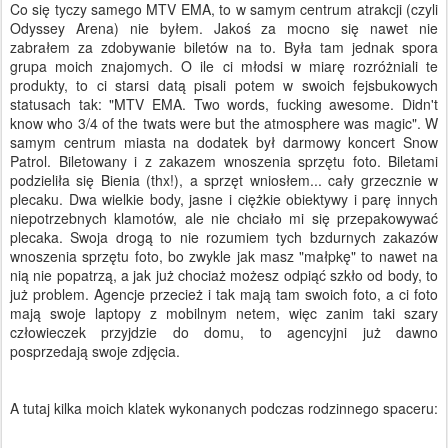
Co się tyczy samego MTV EMA, to w samym centrum atrakcji (czyli
Odyssey Arena) nie byłem. Jakoś za mocno się nawet nie
zabrałem za zdobywanie biletów na to. Była tam jednak spora
grupa moich znajomych. O ile ci młodsi w miarę rozróżniali te
produkty, to ci starsi datą pisali potem w swoich fejsbukowych
statusach tak: "MTV EMA. Two words, fucking awesome. Didn't
know who 3/4 of the twats were but the atmosphere was magic". W
samym centrum miasta na dodatek był darmowy koncert Snow
Patrol. Biletowany i z zakazem wnoszenia sprzętu foto. Biletami
podzieliła się Bienia (thx!), a sprzęt wniosłem... cały grzecznie w
plecaku. Dwa wielkie body, jasne i ciężkie obiektywy i parę innych
niepotrzebnych klamotów, ale nie chciało mi się przepakowywać
plecaka. Swoja drogą to nie rozumiem tych bzdurnych zakazów
wnoszenia sprzętu foto, bo zwykle jak masz "małpkę" to nawet na
nią nie popatrzą, a jak już chociaż możesz odpiąć szkło od body, to
już problem. Agencje przecież i tak mają tam swoich foto, a ci foto
mają swoje laptopy z mobilnym netem, więc zanim taki szary
człowieczek przyjdzie do domu, to agencyjni już dawno
posprzedają swoje zdjęcia.
A tutaj kilka moich klatek wykonanych podczas rodzinnego spaceru: