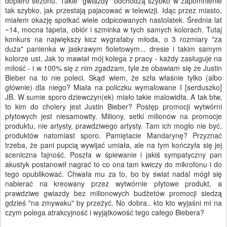
dopiero sezonu. Takie "gwiazdy" odchodzą szybko w zapomnienie
tak szybko, jak przestają pajacować w telewizji. Idąc przez miasto,
miałem okazję spotkać wiele odpicowanych nastolatek. Średnia lat
~14, mocna tapeta, obiór i szminka w tych samych kolorach. Tutaj
konkurs na największy kicz wygrałaby młoda, o 3 rozmiary "za
duża" panienka w jaskrawym fioletowym... dresie i takim samym
kolorze ust. Jak to mawiał mój kolega z pracy - każdy zasługuje na
miłość - i w 100% się z nim zgadzam, tyle że obawiam się ze Justin
Bieber na to nie poleci. Skąd wiem, że szła właśnie tylko (albo
głównie) dla niego? Miała na policzku wymalowane I [serduszko]
JB. W sumie sporo dziewczyn(ek) miało takie malowidła. A tak btw,
to kim do cholery jest Justin Bieber? Postęp promocji wytwórni
płytowych jest niesamowity. Miliony, setki milionów na promocje
produktu, nie artysty, prawdziwego artysty. Tam ich mogło nie być,
produktów natomiast sporo. Pamiętacie Mandarynę? Przyznać
trzeba, że pani pupcią wywijać umiała, ale na tym kończyła się jej
sceniczna fajność. Poszła w śpiewanie i jakiś sympatyczny pan
akustyk postanowił nagrać to co ona tam kwiczy do mikrofonu i do
tego opublikować. Chwała mu za to, bo by świat nadal mógł się
nabierać na kreowany przez wytwórnie płytowe produkt, a
prawdziwe gwiazdy bez milionowych budżetów promocji siedzą
gdzieś "na zmywaku" by przeżyć. No dobra.. kto kto wyjaśni mi na
czym polega atrakcyjność i wyjątkowość tego całego Biebera?