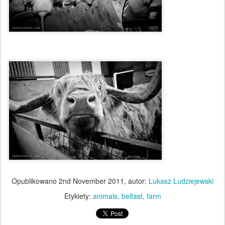
Opublikowano
2nd November 2011
, autor:
Lukasz Ludziejewski
Etykiety:
animals
belfast
farm