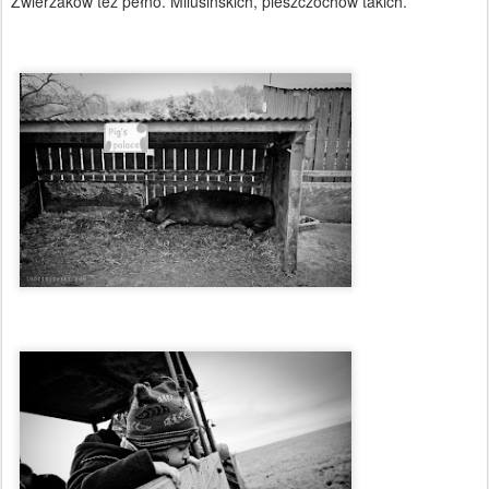
Zwierzaków też pełno. Milusińskich, pieszczochów takich.