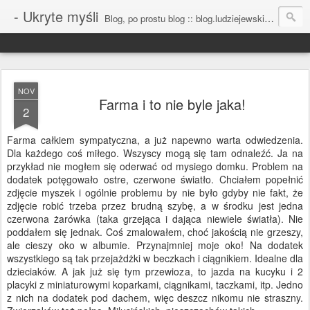
- Ukryte myśli
Blog, po prostu blog :: blog.ludziejewski.com
NOV
Farma i to nie byle jaka!
2
Farma całkiem sympatyczna, a już napewno warta odwiedzenia.
Dla każdego coś miłego. Wszyscy mogą się tam odnaleźć. Ja na
przykład nie mogłem się oderwać od mysiego domku. Problem na
dodatek potęgowało ostre, czerwone światło. Chciałem popełnić
zdjęcie myszek i ogólnie problemu by nie było gdyby nie fakt, że
zdjęcie robić trzeba przez brudną szybę, a w środku jest jedna
czerwona żarówka (taka grzejąca i dająca niewiele światła). Nie
poddałem się jednak. Coś zmalowałem, choć jakością nie grzeszy,
ale cieszy oko w albumie. Przynajmniej moje oko! Na dodatek
wszystkiego są tak przejażdżki w beczkach i ciągnikiem. Idealne dla
dzieciaków. A jak już się tym przewioza, to jazda na kucyku i 2
placyki z miniaturowymi koparkami, ciągnikami, taczkami, itp. Jedno
z nich na dodatek pod dachem, więc deszcz nikomu nie straszny.