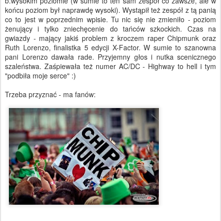
b.wysokim poziomie (w sumie to ten sam zespół co zawsze, ale w
końcu poziom był naprawdę wysoki). Wystąpił też zespół z tą panią
co to jest w poprzednim wpisie. Tu nic się nie zmieniło - poziom
żenujący i tylko zniechęcenie do tańców szkockich. Czas na
gwiazdy - mający jakiś problem z kroczem raper Chipmunk oraz
Ruth Lorenzo, finalistka 5 edycji X-Factor. W sumie to szanowna
pani Lorenzo dawała rade. Przyjemny głos i nutka scenicznego
szaleństwa. Zaśpiewała też numer AC/DC - Highway to hell i tym
"podbiła moje serce" :)
Trzeba przyznać - ma fanów: