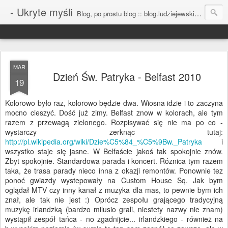
- Ukryte myśli
Blog, po prostu blog :: blog.ludziejewski.com
MAR
Dzień Św. Patryka - Belfast 2010
19
Kolorowo było raz, kolorowo będzie dwa. Wiosna idzie i to zaczyna
mocno cieszyć. Dość już zimy. Belfast znow w kolorach, ale tym
razem z przewagą zielonego. Rozpisywać się nie ma po co -
wystarczy zerknąc tutaj:
http://pl.wikipedia.org/wiki/Dzie%C5%84_%C5%9Bw._Patryka
i
wszystko staje się jasne. W Belfaście jakoś tak spokojnie znów.
Zbyt spokojnie. Standardowa parada i koncert. Róznica tym razem
taka, że trasa parady nieco inna z okazji remontów. Ponownie tez
ponoć gwiazdy wystepowały na Custom House Sq. Jak bym
oglądał MTV czy inny kanał z muzyka dla mas, to pewnie bym ich
znał, ale tak nie jest :) Oprócz zespołu grającego tradycyjną
muzykę irlandzką (bardzo milusio grali, niestety nazwy nie znam)
wystąpił zespół tańca - no zgadnijcie... irlandzkiego - również na